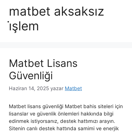
matbet aksaksız
i̇şlem
Matbet Lisans
Güvenliği
Haziran 14, 2025
yazar
Matbet
Matbet lisans güvenliği Matbet bahis siteleri için
lisanslar ve güvenlik önlemleri hakkında bilgi
edinmek istiyorsanız, destek hattımızı arayın.
Sitenin canlı destek hattında samimi ve enerjik