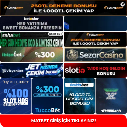
×
MATBET GİRİŞ İÇİN TIKLAYINIZ!