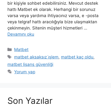
bir kişiyle sohbet edebilirsiniz. Mevcut destek
hattı Matbet ek olarak. Herhangi bir sorunuz
varsa veya yardıma ihtiyacınız varsa, e -posta
veya telgraf hattı aracılığıyla bize ulaşmaktan
çekinmeyin. Sitenin müşteri hizmetleri …
Devamını oku
Kategoriler
Matbet
Etiketler
matbet aksaksız i̇şlem
,
matbet kaç oldu
,
matbet lisans güvenliği
Yorum yap
Son Yazılar