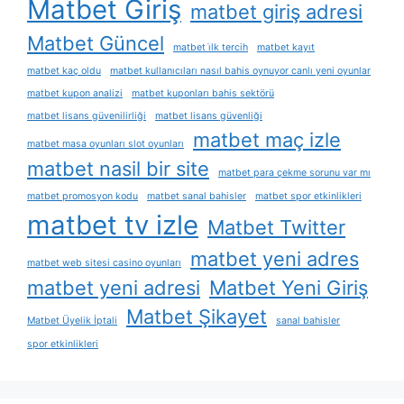
Matbet Giriş
matbet giriş adresi
Matbet Güncel
matbet i̇lk tercih
matbet kayıt
matbet kaç oldu
matbet kullanıcıları nasıl bahis oynuyor canlı yeni oyunlar
matbet kupon analizi
matbet kuponları bahis sektörü
matbet lisans güvenilirliği
matbet lisans güvenliği
matbet maç izle
matbet masa oyunları slot oyunları
matbet nasil bir site
matbet para çekme sorunu var mı
matbet promosyon kodu
matbet sanal bahisler
matbet spor etkinlikleri
matbet tv izle
Matbet Twitter
matbet yeni adres
matbet web sitesi casino oyunları
matbet yeni adresi
Matbet Yeni Giriş
Matbet Şikayet
Matbet Üyelik İptali
sanal bahisler
spor etkinlikleri