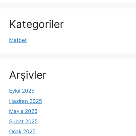
Kategoriler
Matbet
Arşivler
Eylül 2025
Haziran 2025
Mayıs 2025
Şubat 2025
Ocak 2025