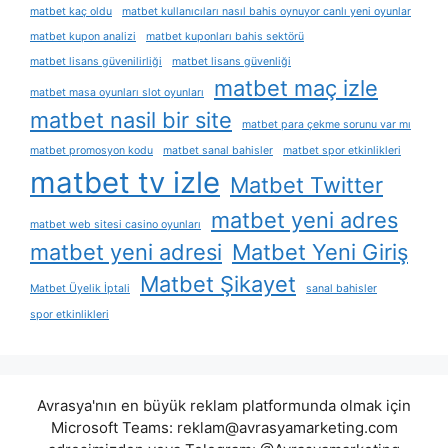
matbet kaç oldu
matbet kullanıcıları nasıl bahis oynuyor canlı yeni oyunlar
matbet kupon analizi
matbet kuponları bahis sektörü
matbet lisans güvenilirliği
matbet lisans güvenliği
matbet maç izle
matbet masa oyunları slot oyunları
matbet nasil bir site
matbet para çekme sorunu var mı
matbet promosyon kodu
matbet sanal bahisler
matbet spor etkinlikleri
matbet tv izle
Matbet Twitter
matbet yeni adres
matbet web sitesi casino oyunları
matbet yeni adresi
Matbet Yeni Giriş
Matbet Şikayet
Matbet Üyelik İptali
sanal bahisler
spor etkinlikleri
Avrasya'nın en büyük reklam platformunda olmak için
Microsoft Teams:
reklam@avrasyamarketing.com