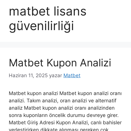
matbet lisans
güvenilirliği
Matbet Kupon Analizi
Haziran 11, 2025
yazar
Matbet
Matbet kupon analizi Matbet kupon analizi oranı
analizi. Takım analizi, oran analizi ve alternatif
analiz Matbet kupon analizi oranı analizinden
sonra kuponların öncelik durumu devreye girer.
Matbet Giriş Adresi Kupon Analizi, canlı bahisler
yerleştirirken dikkate alınması gereken çok