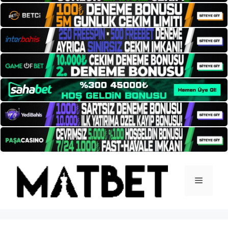
İçeriğe
atla
Menü