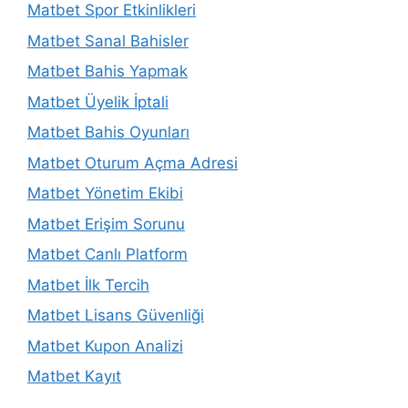
Matbet Spor Etkinlikleri
Matbet Sanal Bahisler
Matbet Bahis Yapmak
Matbet Üyelik İptali
Matbet Bahis Oyunları
Matbet Oturum Açma Adresi
Matbet Yönetim Ekibi
Matbet Erişim Sorunu
Matbet Canlı Platform
Matbet İlk Tercih
Matbet Lisans Güvenliği
Matbet Kupon Analizi
Matbet Kayıt