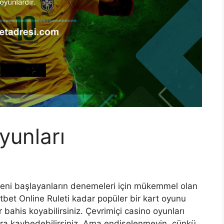
yunları
 yeni başlayanların denemeleri için mükemmel olan
bet Online Ruleti kadar popüler bir kart oyunu
r bahis koyabilirsiniz. Çevrimiçi casino oyunları
ara kaybedebilirsiniz. Ama endişelenmeyin, çünkü