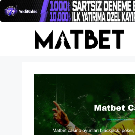
İçeriğe
atla