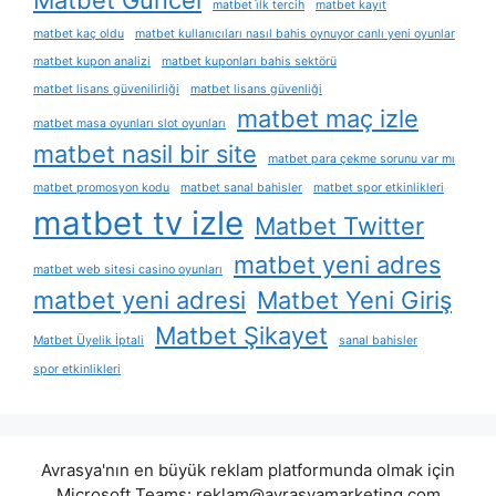
Matbet Güncel
matbet i̇lk tercih
matbet kayıt
matbet kaç oldu
matbet kullanıcıları nasıl bahis oynuyor canlı yeni oyunlar
matbet kupon analizi
matbet kuponları bahis sektörü
matbet lisans güvenilirliği
matbet lisans güvenliği
matbet maç izle
matbet masa oyunları slot oyunları
matbet nasil bir site
matbet para çekme sorunu var mı
matbet promosyon kodu
matbet sanal bahisler
matbet spor etkinlikleri
matbet tv izle
Matbet Twitter
matbet yeni adres
matbet web sitesi casino oyunları
matbet yeni adresi
Matbet Yeni Giriş
Matbet Şikayet
Matbet Üyelik İptali
sanal bahisler
spor etkinlikleri
Avrasya'nın en büyük reklam platformunda olmak için
Microsoft Teams:
reklam@avrasyamarketing.com