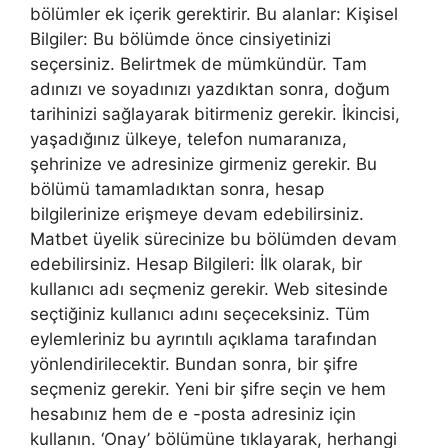
bölümler ek içerik gerektirir. Bu alanlar: Kişisel
Bilgiler: Bu bölümde önce cinsiyetinizi
seçersiniz. Belirtmek de mümkündür. Tam
adınızı ve soyadınızı yazdıktan sonra, doğum
tarihinizi sağlayarak bitirmeniz gerekir. İkincisi,
yaşadığınız ülkeye, telefon numaranıza,
şehrinize ve adresinize girmeniz gerekir. Bu
bölümü tamamladıktan sonra, hesap
bilgilerinize erişmeye devam edebilirsiniz.
Matbet üyelik sürecinize bu bölümden devam
edebilirsiniz. Hesap Bilgileri: İlk olarak, bir
kullanıcı adı seçmeniz gerekir. Web sitesinde
seçtiğiniz kullanıcı adını seçeceksiniz. Tüm
eylemleriniz bu ayrıntılı açıklama tarafından
yönlendirilecektir. Bundan sonra, bir şifre
seçmeniz gerekir. Yeni bir şifre seçin ve hem
hesabınız hem de e -posta adresiniz için
kullanın. ‘Onay’ bölümüne tıklayarak, herhangi