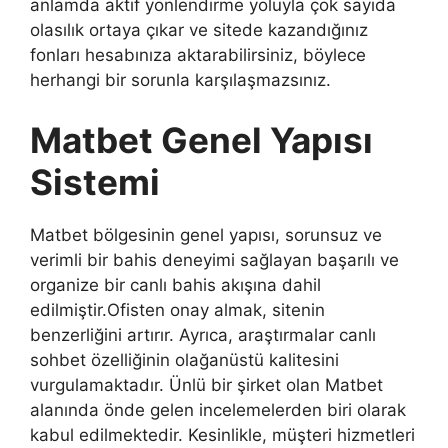
anlamda aktif yönlendirme yoluyla çok sayıda
olasılık ortaya çıkar ve sitede kazandığınız
fonları hesabınıza aktarabilirsiniz, böylece
herhangi bir sorunla karşılaşmazsınız.
Matbet Genel Yapısı
Sistemi
Matbet bölgesinin genel yapısı, sorunsuz ve
verimli bir bahis deneyimi sağlayan başarılı ve
organize bir canlı bahis akışına dahil
edilmiştir.Ofisten onay almak, sitenin
benzerliğini artırır. Ayrıca, araştırmalar canlı
sohbet özelliğinin olağanüstü kalitesini
vurgulamaktadır. Ünlü bir şirket olan Matbet
alanında önde gelen incelemelerden biri olarak
kabul edilmektedir. Kesinlikle, müşteri hizmetleri