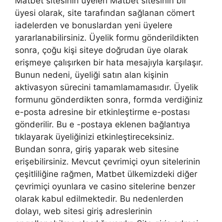
Matbet sitesinin üyeleri Matbet sitesinin bir
üyesi olarak, site tarafından sağlanan cömert
iadelerden ve bonuslardan yeni üyelere
yararlanabilirsiniz. Üyelik formu gönderildikten
sonra, çoğu kişi siteye doğrudan üye olarak
erişmeye çalışırken bir hata mesajıyla karşılaşır.
Bunun nedeni, üyeliği satın alan kişinin
aktivasyon sürecini tamamlamamasıdır. Üyelik
formunu gönderdikten sonra, formda verdiğiniz
e-posta adresine bir etkinleştirme e-postası
gönderilir. Bu e -postaya eklenen bağlantıya
tıklayarak üyeliğinizi etkinleştireceksiniz.
Bundan sonra, giriş yaparak web sitesine
erişebilirsiniz. Mevcut çevrimiçi oyun sitelerinin
çeşitliliğine rağmen, Matbet ülkemizdeki diğer
çevrimiçi oyunlara ve casino sitelerine benzer
olarak kabul edilmektedir. Bu nedenlerden
dolayı, web sitesi giriş adreslerinin