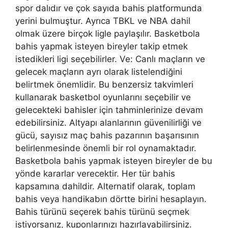
spor dalıdır ve çok sayıda bahis platformunda
yerini bulmuştur. Ayrıca TBKL ve NBA dahil
olmak üzere birçok ligle paylaşılır. Basketbola
bahis yapmak isteyen bireyler takip etmek
istedikleri ligi seçebilirler. Ve: Canlı maçların ve
gelecek maçların ayrı olarak listelendiğini
belirtmek önemlidir. Bu benzersiz takvimleri
kullanarak basketbol oyunlarını seçebilir ve
gelecekteki bahisler için tahminlerinize devam
edebilirsiniz. Altyapı alanlarının güvenilirliği ve
gücü, sayısız maç bahis pazarının başarısının
belirlenmesinde önemli bir rol oynamaktadır.
Basketbola bahis yapmak isteyen bireyler de bu
yönde kararlar verecektir. Her tür bahis
kapsamına dahildir. Alternatif olarak, toplam
bahis veya handikabın dörtte birini hesaplayın.
Bahis türünü seçerek bahis türünü seçmek
istiyorsanız, kuponlarınızı hazırlayabilirsiniz.