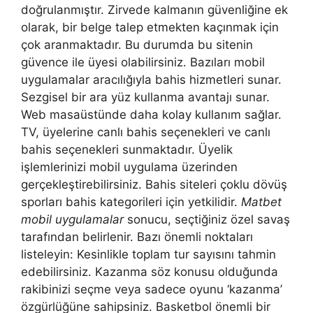
doğrulanmıştır. Zirvede kalmanın güvenliğine ek
olarak, bir belge talep etmekten kaçınmak için
çok aranmaktadır. Bu durumda bu sitenin
güvence ile üyesi olabilirsiniz. Bazıları mobil
uygulamalar aracılığıyla bahis hizmetleri sunar.
Sezgisel bir ara yüz kullanma avantajı sunar.
Web masaüstünde daha kolay kullanım sağlar.
TV, üyelerine canlı bahis seçenekleri ve canlı
bahis seçenekleri sunmaktadır. Üyelik
işlemlerinizi mobil uygulama üzerinden
gerçekleştirebilirsiniz. Bahis siteleri çoklu dövüş
sporları bahis kategorileri için yetkilidir.
Matbet
mobil uygulamalar
sonucu, seçtiğiniz özel savaş
tarafından belirlenir. Bazı önemli noktaları
listeleyin: Kesinlikle toplam tur sayısını tahmin
edebilirsiniz. Kazanma söz konusu olduğunda
rakibinizi seçme veya sadece oyunu ‘kazanma’
özgürlüğüne sahipsiniz. Basketbol önemli bir