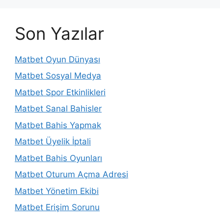
Son Yazılar
Matbet Oyun Dünyası
Matbet Sosyal Medya
Matbet Spor Etkinlikleri
Matbet Sanal Bahisler
Matbet Bahis Yapmak
Matbet Üyelik İptali
Matbet Bahis Oyunları
Matbet Oturum Açma Adresi
Matbet Yönetim Ekibi
Matbet Erişim Sorunu