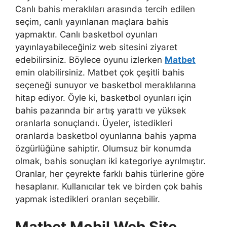
Canlı bahis meraklıları arasında tercih edilen
seçim, canlı yayınlanan maçlara bahis
yapmaktır. Canlı basketbol oyunları
yayınlayabileceğiniz web sitesini ziyaret
edebilirsiniz. Böylece oyunu izlerken
Matbet
emin olabilirsiniz. Matbet çok çeşitli bahis
seçeneği sunuyor ve basketbol meraklılarına
hitap ediyor. Öyle ki, basketbol oyunları için
bahis pazarında bir artış yarattı ve yüksek
oranlarla sonuçlandı. Üyeler, istedikleri
oranlarda basketbol oyunlarına bahis yapma
özgürlüğüne sahiptir. Olumsuz bir konumda
olmak, bahis sonuçları iki kategoriye ayrılmıştır.
Oranlar, her çeyrekte farklı bahis türlerine göre
hesaplanır. Kullanıcılar tek ve birden çok bahis
yapmak istedikleri oranları seçebilir.
Matbet Mobil Web Site