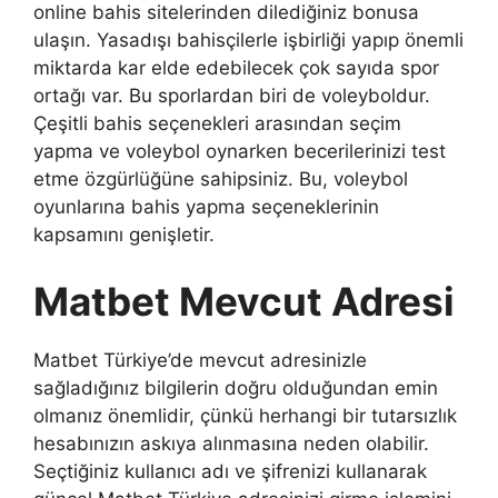
online bahis sitelerinden dilediğiniz bonusa
ulaşın. Yasadışı bahisçilerle işbirliği yapıp önemli
miktarda kar elde edebilecek çok sayıda spor
ortağı var. Bu sporlardan biri de voleyboldur.
Çeşitli bahis seçenekleri arasından seçim
yapma ve voleybol oynarken becerilerinizi test
etme özgürlüğüne sahipsiniz. Bu, voleybol
oyunlarına bahis yapma seçeneklerinin
kapsamını genişletir.
Matbet Mevcut Adresi
Matbet Türkiye’de mevcut adresinizle
sağladığınız bilgilerin doğru olduğundan emin
olmanız önemlidir, çünkü herhangi bir tutarsızlık
hesabınızın askıya alınmasına neden olabilir.
Seçtiğiniz kullanıcı adı ve şifrenizi kullanarak