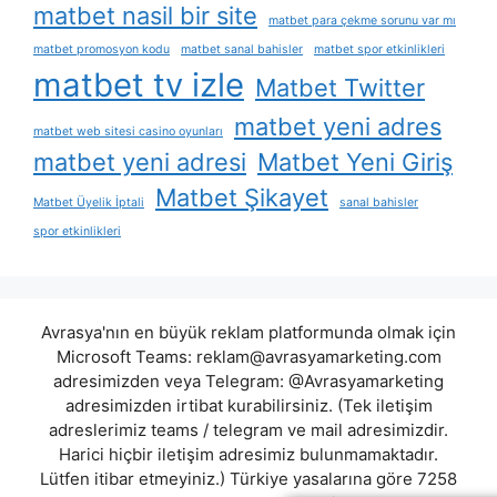
matbet nasil bir site
matbet para çekme sorunu var mı
matbet promosyon kodu
matbet sanal bahisler
matbet spor etkinlikleri
matbet tv izle
Matbet Twitter
matbet yeni adres
matbet web sitesi casino oyunları
matbet yeni adresi
Matbet Yeni Giriş
Matbet Şikayet
Matbet Üyelik İptali
sanal bahisler
spor etkinlikleri
Avrasya'nın en büyük reklam platformunda olmak için
Microsoft Teams:
reklam@avrasyamarketing.com
adresimizden veya Telegram: @Avrasyamarketing
adresimizden irtibat kurabilirsiniz. (Tek iletişim
adreslerimiz teams / telegram ve mail adresimizdir.
Harici hiçbir iletişim adresimiz bulunmamaktadır.
Lütfen itibar etmeyiniz.) Türkiye yasalarına göre 7258