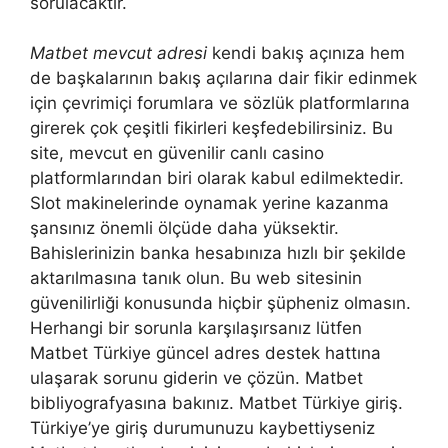
sorulacaktır.
Matbet mevcut adresi
kendi bakış açınıza hem
de başkalarının bakış açılarına dair fikir edinmek
için çevrimiçi forumlara ve sözlük platformlarına
girerek çok çeşitli fikirleri keşfedebilirsiniz. Bu
site, mevcut en güvenilir canlı casino
platformlarından biri olarak kabul edilmektedir.
Slot makinelerinde oynamak yerine kazanma
şansınız önemli ölçüde daha yüksektir.
Bahislerinizin banka hesabınıza hızlı bir şekilde
aktarılmasına tanık olun. Bu web sitesinin
güvenilirliği konusunda hiçbir şüpheniz olmasın.
Herhangi bir sorunla karşılaşırsanız lütfen
Matbet Türkiye güncel adres destek hattına
ulaşarak sorunu giderin ve çözün. Matbet
bibliyografyasına bakınız. Matbet Türkiye giriş.
Türkiye’ye giriş durumunuzu kaybettiyseniz