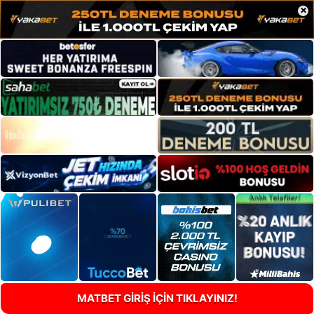
×
MATBET GİRİŞ İÇİN TIKLAYINIZ!