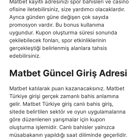
Matbet kayıtlı adresinizi spor bahisleri ve casino
ofisine iletebilirsiniz, size yardımcı olacaklardır.
Ayrıca günden güne değişen çok sayıda
promosyon vardır. Bu bonus kullanıma
uygundur. Kupon oluşturma süresi sonunda
çekilebilecek fonları, spor etkinliklerinin
gerçekleştiği belirlenmiş alanlara tahsis
edebilirsiniz.
Matbet Güncel Giriş Adresi
Matbet katılarak puan kazanacaksınız. Matbet
Türkiye girişi gerçek zamanlı bahis anlamına
gelir. Matbet Türkiye giriş canlı bahis giriş,
sitede belirtilen sektör ve oyun uygulamalarına
göre düzenlenen yarışmalar için kupon
oluşturma işlemidir. Canlı bahisler yalnızca
müsabakanın yapıldığı saat diliminde geçerlidir.